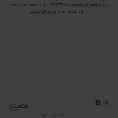
eelnevalt ühendust | +3726777244
maxton@maxton.ee
|
www.VipBox.ee
- Itaalia kohv
SIIT
268
VeiniPoint.eu