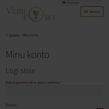
Estonian
Liigu
Liigu
Menüü
navigeerimisele
sisu
juurde
Ava
Pood
alamm
Esileht
Minu konto
Ava
Minu konto
alamm
Minu konto
Ava
Ostukorv
alamm
Logi sisse
Nõutud
Kasutajanimi või e-posti aadress
*
Nõutud
Parool
*